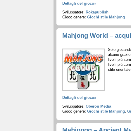
Dettagli del gioco»
Sviluppatore:
Rokapublish
Gioco genere:
Giochi stile Mahjong
Mahjong World – acqui
Solo giocando 
alcune grazie 
livelli più s
livelli più c
stile oriental
Dettagli del gioco»
Sviluppatore:
Oberon Media
Gioco genere:
Giochi stile Mahjong
,
Gi
Mahjongg – Ancient May