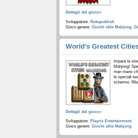
Dettagli del gioco»
Sviluppatore:
Rokapublish
Gioco genere:
Giochi stile Mahjong
,
Gi
World’s Greatest Citie
Impara la stor
Mahjong! Sper
man mano che 
le speciali te
schermo. Rilas
Dettagli del gioco»
Sviluppatore:
Playrix Entertainment
Gioco genere:
Giochi stile Mahjong