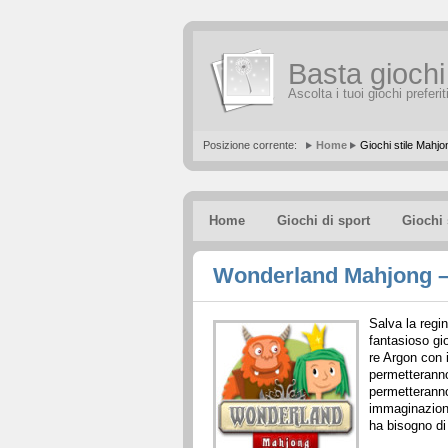
Basta giochi 
Ascolta i tuoi giochi preferiti
Posizione corrente:
Home
Giochi stile Mahjo
Home
Giochi di sport
Giochi 
Wonderland Mahjong – 
Salva la regi
fantasioso gi
re Argon con i 
permetteranno 
permetteranno
immaginazione
ha bisogno di