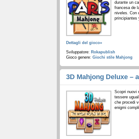
durante un ca
francesa de l
niveles. Con 
principiantes
Dettagli del gioco»
Sviluppatore:
Rokapublish
Gioco genere:
Giochi stile Mahjong
3D Mahjong Deluxe – a
Scopri nuovi 
tessere ugual
che procedi ve
enigmi compli