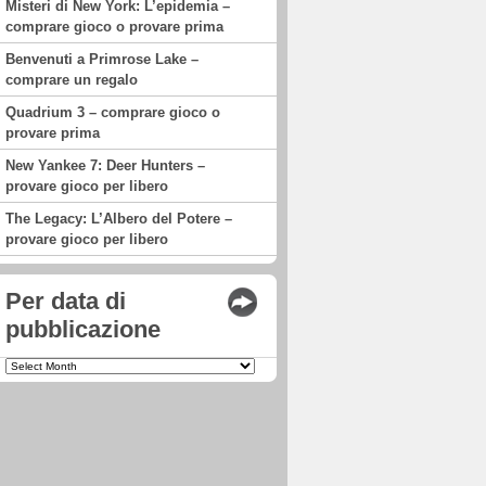
Misteri di New York: L’epidemia –
comprare gioco o provare prima
Benvenuti a Primrose Lake –
comprare un regalo
Quadrium 3 – comprare gioco o
provare prima
New Yankee 7: Deer Hunters –
provare gioco per libero
The Legacy: L’Albero del Potere –
provare gioco per libero
Per data di
pubblicazione