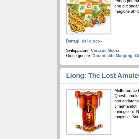
tempo potente
che circondano
magiche atmos
Dettagli del gioco»
Sviluppatore:
Cerasus Media
Gioco genere:
Giochi stile Mahjong
,
Gi
Liong: The Lost Amulet
Molto tempo f
Questi amuleti
non andarono p
cimentandoti 
mini giochi. N
magiche. Scopr