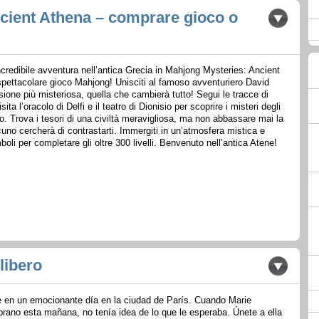
cient Athena – comprare gioco o
incredibile avventura nell’antica Grecia in Mahjong Mysteries: Ancient
pettacolare gioco Mahjong! Unisciti al famoso avventuriero David
sione più misteriosa, quella che cambierà tutto! Segui le tracce di
isita l’oracolo di Delfi e il teatro di Dionisio per scoprire i misteri degli
po. Trova i tesori di una civiltà meravigliosa, ma non abbassare mai la
cuno cercherà di contrastarti. Immergiti in un’atmosfera mistica e
oli per completare gli oltre 300 livelli. Benvenuto nell’antica Atene!
libero
e en un emocionante día en la ciudad de París. Cuando Marie
rano esta mañana, no tenía idea de lo que le esperaba. Únete a ella